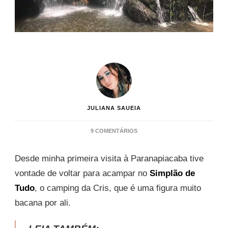
JULIANA SAUEIA
EM
9 COMENTÁRIOS
CAMPING
SIMPLÃO
Desde minha primeira visita à Paranapiacaba tive
DE
TUDO
vontade de voltar para acampar no
Simplão de
–
Tudo
, o camping da Cris, que é uma figura muito
PARANAPIACABA
bacana por ali.