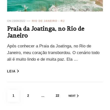
ON
23/08/2022
RIO DE JANEIRO - RJ
Praia da Joatinga, no Rio de
Janeiro
Após conhecer a Praia da Joatinga, no Rio de
Janeiro, meu coração transbordou. O cenário todo
ali é muito lindo e de muita paz. Ela …
LEIA
Paginação
PAGE
PAGE
PAGE
1
2
…
22
NEXT
de