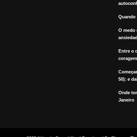
autoconh
Quando m
O medo 
ansiedad
Entre o 
coragem
Começar 
50): e da
Onde to
Janeiro