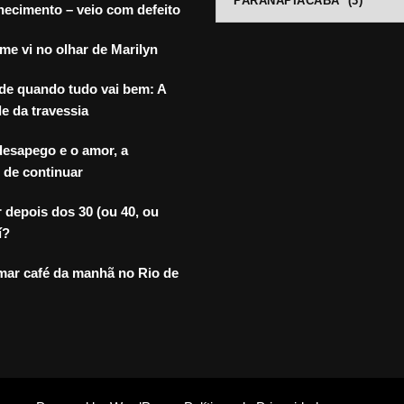
ecimento – veio com defeito
ANTIGOS
e vi no olhar de Marilyn
de quando tudo vai bem: A
e da travessia
desapego e o amor, a
 de continuar
depois dos 30 (ou 40, ou
í?
mar café da manhã no Rio de