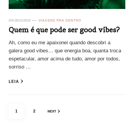
ON
05/11/2019
VIAGENS PRA DENTRO
Quem é que pode ser good vibes?
Ah, como eu me apaixonei quando descobri a
galera good vibes… que energia boa, quanta troca
espetacular, amor acima de tudo, amor por todos,
sorriso …
LEIA
Paginação
PAGE
PAGE
1
2
NEXT
de
posts