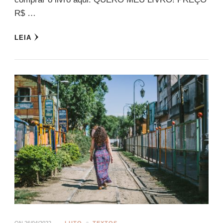
R$ …
LEIA
ON
26/04/2022
LUTO
TEXTOS