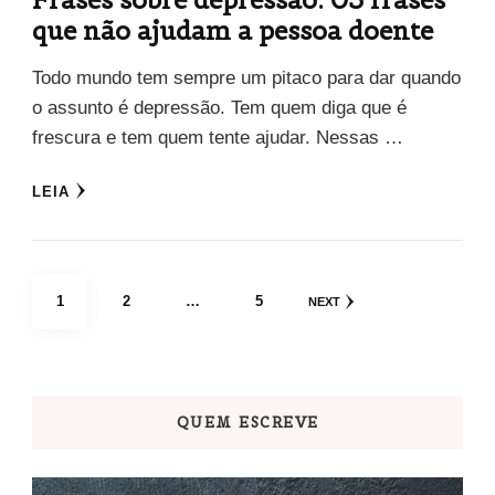
que não ajudam a pessoa doente
Todo mundo tem sempre um pitaco para dar quando
o assunto é depressão. Tem quem diga que é
frescura e tem quem tente ajudar. Nessas …
LEIA
Paginação
PAGE
PAGE
PAGE
1
2
…
5
NEXT
de
posts
QUEM ESCREVE