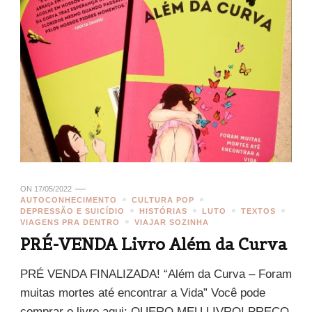
ON
17/05/2022
AUTOCONHECIMENTO
CULTURA POP
DEPRESSÃO E SUICÍDIO
HISTÓRIAS
LUTO
TEXTOS
VIAGENS PRA DENTRO
VIAJAR SOZINHA
PRÉ-VENDA Livro Além da Curva
PRÉ VENDA FINALIZADA! “Além da Curva – Foram
muitas mortes até encontrar a Vida” Você pode
comprar o livro aqui: QUERO MEU LIVRO! PREÇO