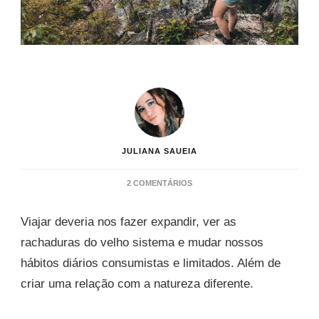
JULIANA SAUEIA
EM
2 COMENTÁRIOS
ATÉ
QUANDO
Viajar deveria nos fazer expandir, ver as
A
TERRA
rachaduras do velho sistema e mudar nossos
VAI
hábitos diários consumistas e limitados. Além de
SER
CAPAZ
criar uma relação com a natureza diferente.
DE
NOS
MANTER?