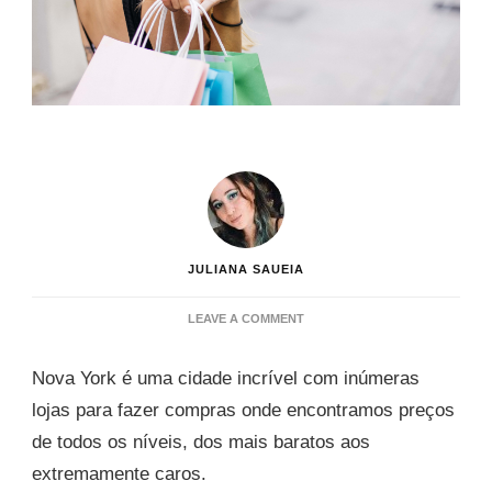
JULIANA SAUEIA
ON
LEAVE A COMMENT
ONDE
FAZER
Nova York é uma cidade incrível com inúmeras
COMPRAS
EM
lojas para fazer compras onde encontramos preços
NOVA
de todos os níveis, dos mais baratos aos
YORK
E
extremamente caros.
COMO