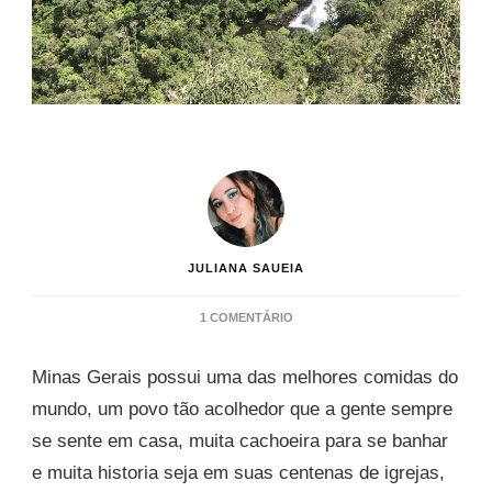
JULIANA SAUEIA
EM
1 COMENTÁRIO
10
CIDADES
Minas Gerais possui uma das melhores comidas do
PARA
CONHECER
mundo, um povo tão acolhedor que a gente sempre
EM
se sente em casa, muita cachoeira para se banhar
MINAS
GERAIS
e muita historia seja em suas centenas de igrejas,