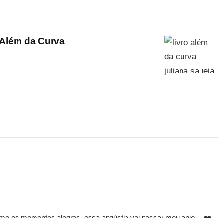
Além da Curva
omo os momentos alegres, essa angústia vai passar meu anjo… ❤️