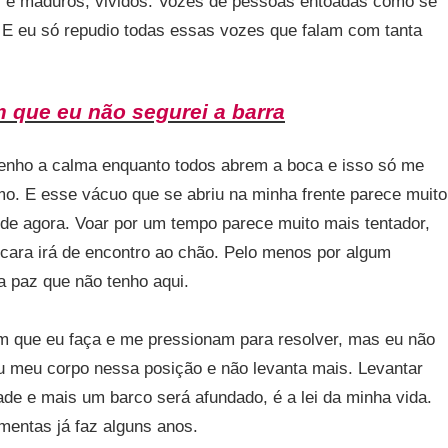
os e maduros, vividos. Vozes de pessoas entoadas como se
 E eu só repudio todas essas vozes que falam com tanta
 que eu não segurei a barra
enho a calma enquanto todos abrem a boca e isso só me
o. E esse vácuo que se abriu na minha frente parece muito
 de agora. Voar por um tempo parece muito mais tentador,
ara irá de encontro ao chão. Pelo menos por algum
 a paz que não tenho aqui.
m que eu faça e me pressionam para resolver, mas eu não
ou meu corpo nessa posição e não levanta mais. Levantar
ade e mais um barco será afundado, é a lei da minha vida.
mentas já faz alguns anos.