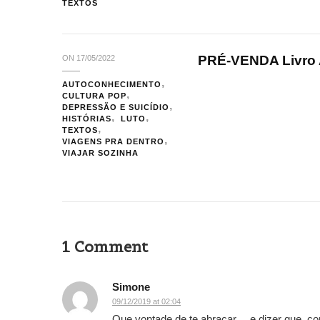
TEXTOS
PRÉ-VENDA Livro 
ON
17/05/2022
AUTOCONHECIMENTO
CULTURA POP
DEPRESSÃO E SUICÍDIO
HISTÓRIAS
LUTO
TEXTOS
VIAGENS PRA DENTRO
VIAJAR SOZINHA
1 Comment
Simone
09/12/2019 at 02:04
Que vontade de te abraçar… e dizer que, c