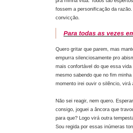
pra minha vida. Todos tão espert
ESTAR
fossem a personificação da razão.
SOL
E
convicção.
SENTIR
FRIO
Para todas as vezes em
Quero gritar que parem, mas mant
empurra silenciosamente pro abism
mais confortável do que essa vida
mesmo sabendo que no fim minha c
momento irei ouvir o silêncio, virá
Não sei reagir, nem quero. Espera
consigo, joguei a âncora que trav
para que? Logo virá outra tempest
Sou regida por essas inúmeras tor