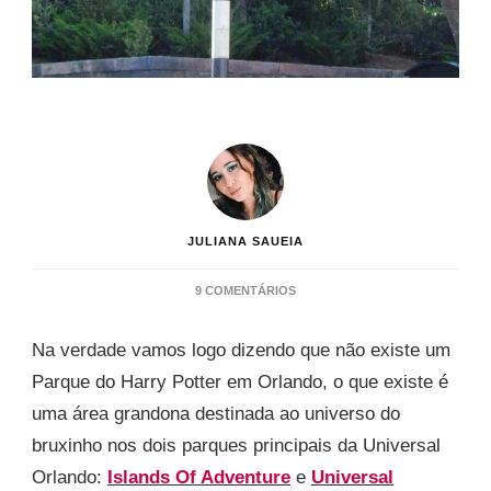
JULIANA SAUEIA
EM
9 COMENTÁRIOS
COMO
É
Na verdade vamos logo dizendo que não existe um
O
PARQUE
Parque do Harry Potter em Orlando, o que existe é
DO
uma área grandona destinada ao universo do
HARRY
POTTER
bruxinho nos dois parques principais da Universal
EM
Orlando:
Islands Of Adventure
e
Universal
ORLANDO?