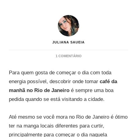
JULIANA SAUEIA
EM
1 COMENTÁRIO
ONDE
TOMAR
Para quem gosta de começar o dia com toda
CAFÉ
DA
energia possível, descobrir onde tomar
café da
MANHÃ
manhã no Rio de Janeiro
é sempre uma boa
NO
RIO
pedida quando se está visitando a cidade.
DE
JANEIRO
Até mesmo se você mora no Rio de Janeiro é ótimo
ter na manga locais diferentes para curtir,
principalmente para começar o dia naquela