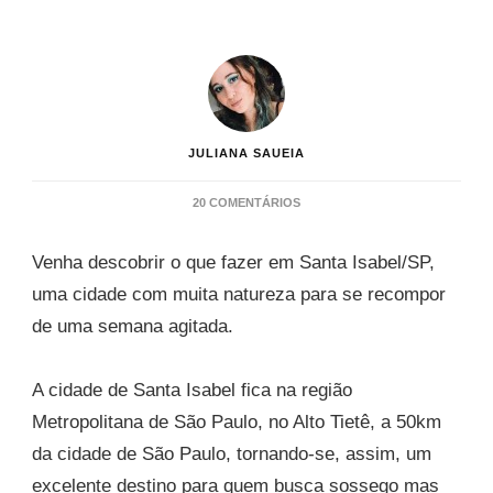
JULIANA SAUEIA
EM
20 COMENTÁRIOS
O
QUE
Venha descobrir o que fazer em Santa Isabel/SP,
FAZER
EM
uma cidade com muita natureza para se recompor
SANTA
de uma semana agitada.
ISABEL
SP
–
A cidade de Santa Isabel fica na região
ATRATIVOS
NATURAIS
Metropolitana de São Paulo, no Alto Tietê, a 50km
da cidade de São Paulo, tornando-se, assim, um
excelente destino para quem busca sossego mas