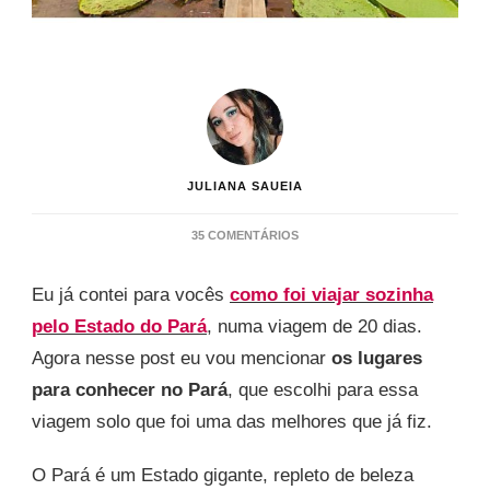
JULIANA SAUEIA
EM
35 COMENTÁRIOS
LUGARES
PARA
Eu já contei para vocês
como foi viajar sozinha
CONHECER
NO
pelo Estado do Pará
, numa viagem de 20 dias.
PARÁ
Agora nesse post eu vou mencionar
os lugares
–
VIAJANDO
para conhecer no Pará
, que escolhi para essa
SOZINHA
viagem solo que foi uma das melhores que já fiz.
O Pará é um Estado gigante, repleto de beleza