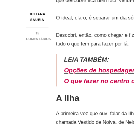
que descobre fica bem fácil visitá-l
JULIANA
O ideal, claro, é separar um dia s
SAUEIA
15
Descobri, então, como chegar e fiz
COMENTÁRIOS
tudo o que tem para fazer por lá.
EM
COMO
CHEGAR
LEIA TAMBÉM:
NA
ILHA
Opções de hospedagem
DE
PAQUETÁ
O que fazer no centro 
NO
RIO
A Ilha
DE
JANEIRO
A primeira vez que ouvi falar da Il
chamada Vestido de Noiva, de Nel