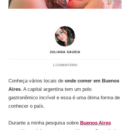
JULIANA SAUEIA
EM
1 COMENTÁRIO
ONDE
COMER
Conheça vários locais de
onde comer em Buenos
EM
BUENOS
Aires
. A capital argentina tem um polo
AIRES
gastronômico incrível e essa é uma ótima forma de
–
ARGENTINA
conhecer o país.
Durante a minha pesquisa sobre
Buenos Aires