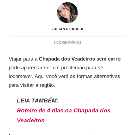
JULIANA SAUEIA
EM
6 COMENTÁRIOS
CHAPADA
DOS
Viajar para a
Chapada dos Veadeiros sem carro
VEADEIROS
SEM
pode aparentar ser um problemão para se
CARRO
locomover. Aqui você verá as formas alternativas
para visitar a região.
LEIA TAMBÉM:
Roteiro de 4 dias na Chapada dos
Veadeiros