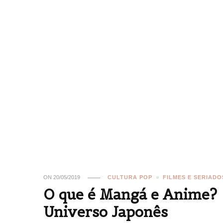
ON
20/05/2019
CULTURA POP
FILMES E SERIADO
O que é Mangá e Anime?
Universo Japonês