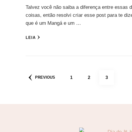
Talvez você não saiba a diferença entre essas 
coisas, então resolvi criar esse post para te diz
que é um Mangá e um …
LEIA
Paginação
PAGE
PAGE
PAGE
1
2
3
PREVIOUS
de
posts