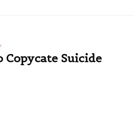
S
 Copycate Suicide