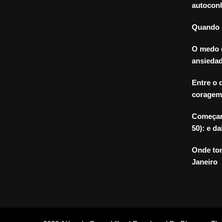
autoconh
Quando m
O medo 
ansiedad
Entre o 
coragem
Começar 
50): e da
Onde to
Janeiro