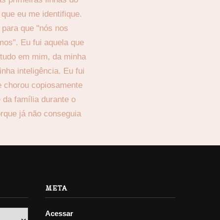
META
Acessar