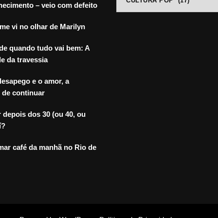
ecimento – veio com defeito
ANTIGOS
e vi no olhar de Marilyn
de quando tudo vai bem: A
e da travessia
desapego e o amor, a
 de continuar
depois dos 30 (ou 40, ou
í?
mar café da manhã no Rio de