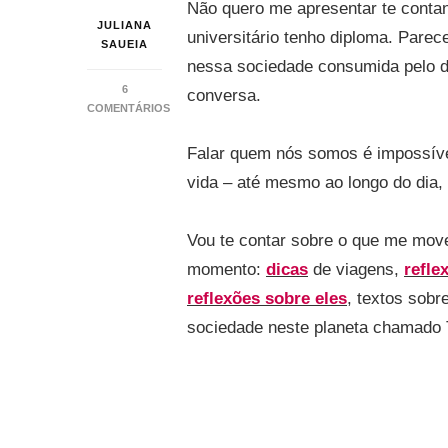
Não quero me apresentar te contan
JULIANA
universitário tenho diploma. Parec
SAUEIA
nessa sociedade consumida pelo d
6
conversa.
COMENTÁRIOS
EM
ALÉM
Falar quem nós somos é impossíve
DA
vida – até mesmo ao longo do dia, 
CURVA
Vou te contar sobre o que me move
momento:
dicas
de viagens,
refle
reflexões sobre eles
, textos sobr
sociedade neste planeta chamado 